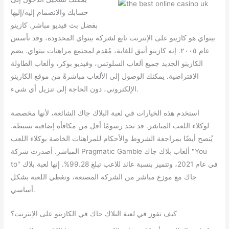
حسابك والانضمام إليه/إليها
بفضل بث فيديو مباشر. كازينو
بيتواي هو كازينو على الإنترنت تابع لشركة بيتواي المحدودة، وقد تأسس
عام ٢٠٠٥. إنه كازينو أنيق للغاية، مُقدم لمجتمع مراهنات بيتواي. يضم
الكازينو الجديد جميع ألعاب السلوتس، وفيديو بوكر، وألعاب الطاولة
الافتراضية. يمكنك الوصول إلى الألعاب مباشرةً من موقع الكازينو
الإلكتروني، دون الحاجة إلى تنزيل أي شيء.
استخدم هذه الخيارات في لعبة البلاك جاك الشائعة، لأنها مخصصة
لوكلاء اللعب المباشر. قد تجد رسومًا أقل من مكافأة إضافية بسيطة.
يُنصح أيضًا بمراجعة الشروط والأحكام للمراهنات الخاصة بوكلاء اللعب
المباشر. أصدرت شركة Pragmatic Gamble ألعاب بلاك جاك "You
to" في عام 2021، وتتميز بنسبة عائد للاعب تبلغ 99.28%. إنها لعبة بلاك
جاك مع موزع مباشر من الشركة المصنعة، وتغطي اللعبة بشكل
أساسي.
كيف تفوز في لعبة البلاك جاك في الكازينو على الإنترنت؟