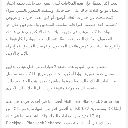
لعب أكثر تعمقًا، فإن هذه المكافآت تُلبي جميع احتياجاتك. يعتمد اختيار
أفضل مواقع البلاك جاك على احتياجاتك، ويمكنك الشعور بالتميز. سواءً
كنتَ تبحث عن خيارات ألعاب أوسع، أو قيود لعب أخرى، أو عروض
مُحسّنة، فقد خصصنا اقتراحاتنا لتناسب المبتدئين والمحترفين على حدٍ
سواء. إذا كنتَ ترغب في تجربة البلاك جاك الإلكتروني على هاتفك
المحمول، يمكنك اللعب فيه أيضًا! تتيح لك بعض مواقع الكازينوهات
الإلكترونية استخدام عرض هاتفك المحمول أو قرضك المُسبق، ثم إجراء
الإيداع الأولي.
معظم ألعاب الفيديو هذه تخضع لاختبارات من قبل هيئات تدقيق
مستقلة، مثل GLI، لضمان عدم تزويرها. وإذا أمكن، نبحث عن مزيج
من ألعاب البلاك جاك المباشرة والمباشرة ضمن هذه الفئة. بعد ذلك،
سنقدم لك مجموعة متنوعة من بدائل البلاك جاك الأخرى.
أفضل ما في أحدث حزمة هي لعبة Multihand Blackjack Surrender
من IGT، بنسبة ربح 99.67% مع أقصى قدر من المهارة. يدعم DK أيضًا
العديد من إصدارات البلاك جاك الشائعة، بما في ذلك Zappit
Blackjack وBlackjack Xchange. مع ذلك، فإن أحدث لعبة فيديو