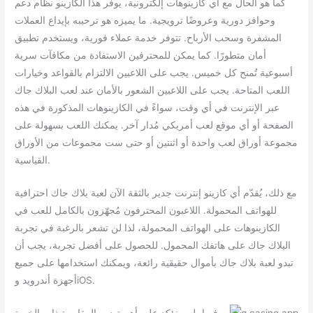
كما هو الحال مع أي كازينوهات إلكترونية، يوفر هذا الكازينو نظام دعم
وحوافز دورية وعروضًا ترويجية. ما يميزه هو ترحيبه بإيداع العملات
المشفرة وسحب الأرباح. تتوفر خدمة عملاء فورية، ويستخدم تطبيق
أمان متطورًا. كما يمكن للمحترفين الاستفادة من مكافآت سرية
أسبوعية تُمنح كل خميس. يجب على اللاعبين الالتزام بالقواعد وخيارات
اللعب المتاحة. يجب على اللاعبين الشعور بالأمان عند لعب البلاك جاك
عبر الإنترنت في أي وقت، سواءً في الكازينوهات المذكورة في هذه
الصفحة أو أي موقع لعب أمريكي مُدار آخر. يمكنك اللعب بسهولة على
مجموعة أوراق لعب واحدة أو اثنتين أو حتى ست مجموعات من الأوراق
القياسية.
مع ذلك، يُقدّم أي كازينو إنترنت جدير بالثقة الآن لعبة بلاك جاك احترافية
للهواتف المحمولة. اللاعبون المحترفون مُجهّزون بالكامل للعب في
الكازينوهات على الهواتف المحمولة، لذا لن تشعر بالرغبة في تجربة
البلاك جاك على هاتفك المحمول. للحصول على أفضل تجربة، يجب أن
تبدو لعبة بلاك جاك بأموال حقيقية رائعة، ويمكنك استخدامها على جميع
أجهزة أندرويد وiOS.