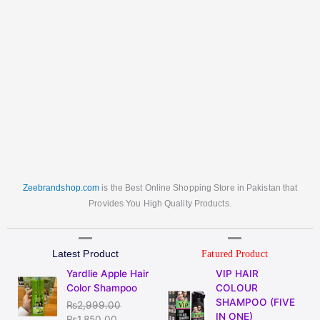
Zeebrandshop.com
is the Best Online Shopping Store in Pakistan that
Provides You High Quality Products.
Latest Product
Fatured Product
Original
Current
Original
Current
Yardlie Apple Hair
VIP HAIR
price
price
price
price
Color Shampoo
COLOUR
was:
is:
was:
is:
SHAMPOO (FIVE
₨
2,999.00
₨2,999.00.
₨1,850.00.
₨2,250.00.
₨1,500.00
IN ONE)
₨
1,850.00