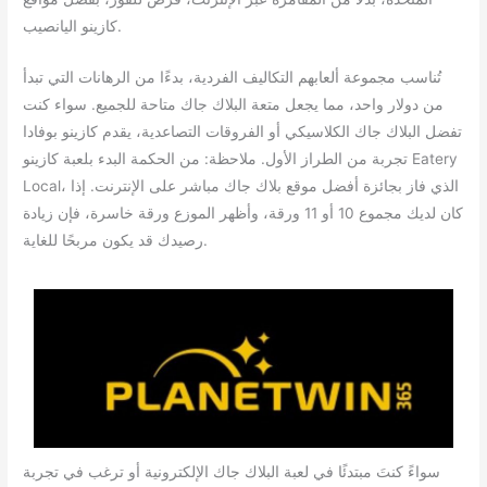
كازينو اليانصيب.
تُناسب مجموعة ألعابهم التكاليف الفردية، بدءًا من الرهانات التي تبدأ
من دولار واحد، مما يجعل متعة البلاك جاك متاحة للجميع. سواء كنت
تفضل البلاك جاك الكلاسيكي أو الفروقات التصاعدية، يقدم كازينو بوفادا
تجربة من الطراز الأول. ملاحظة: من الحكمة البدء بلعبة كازينو Eatery
Local، الذي فاز بجائزة أفضل موقع بلاك جاك مباشر على الإنترنت. إذا
كان لديك مجموع 10 أو 11 ورقة، وأظهر الموزع ورقة خاسرة، فإن زيادة
رصيدك قد يكون مربحًا للغاية.
سواءً كنتَ مبتدئًا في لعبة البلاك جاك الإلكترونية أو ترغب في تجربة