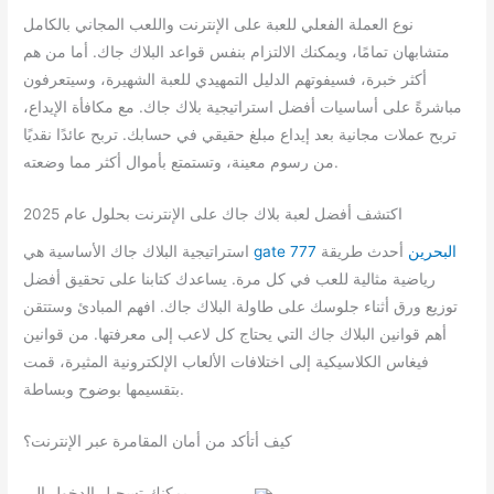
نوع العملة الفعلي للعبة على الإنترنت واللعب المجاني بالكامل
متشابهان تمامًا، ويمكنك الالتزام بنفس قواعد البلاك جاك. أما من هم
أكثر خبرة، فسيفوتهم الدليل التمهيدي للعبة الشهيرة، وسيتعرفون
مباشرةً على أساسيات أفضل استراتيجية بلاك جاك. مع مكافأة الإيداع،
تربح عملات مجانية بعد إيداع مبلغ حقيقي في حسابك. تربح عائدًا نقديًا
من رسوم معينة، وتستمتع بأموال أكثر مما وضعته.
اكتشف أفضل لعبة بلاك جاك على الإنترنت بحلول عام 2025
gate 777 البحرين
أحدث طريقة
استراتيجية البلاك جاك الأساسية هي
رياضية مثالية للعب في كل مرة. يساعدك كتابنا على تحقيق أفضل
توزيع ورق أثناء جلوسك على طاولة البلاك جاك. افهم المبادئ وستتقن
أهم قوانين البلاك جاك التي يحتاج كل لاعب إلى معرفتها. من قوانين
فيغاس الكلاسيكية إلى اختلافات الألعاب الإلكترونية المثيرة، قمت
بتقسيمها بوضوح وبساطة.
كيف أتأكد من أمان المقامرة عبر الإنترنت؟
يمكنك تسجيل الدخول إلى