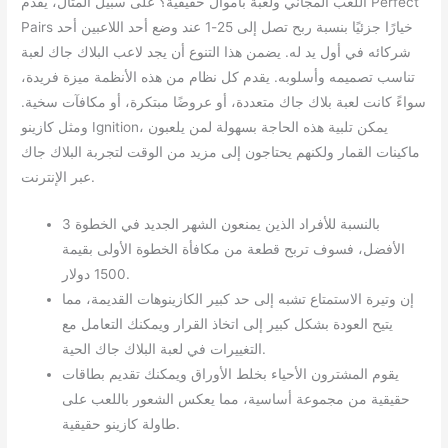
اللعب المجاني ولعبة بأموال حقيقية؟ على سبيل المثال، يقدم Perfect
Pairs خيارًا جزئيًا بنسبة ربح تصل إلى 25-1 عند وضع أحد اللاعبين أحد
شركائه في أول يد له. يضمن هذا التنوع أن يجد لاعب البلاك جاك لعبة
تناسب تصميمه وأسلوبه. يقدم كل نظام من هذه الأنظمة ميزة فريدة،
سواءً كانت لعبة بلاك جاك متعددة، أو عروضًا مبتكرة، أو مكافآت سخية.
ومثل كازينو Ignition، يمكن تلبية هذه الحاجة بسهولة لمن يلعبون
ماكينات القمار ولكنهم يحتاجون إلى مزيد من الوقت لتجربة البلاك جاك
عبر الإنترنت.
بالنسبة للأفراد الذين يمنعون الشهر الجديد في الخطوة 3
الأفضل، فسوف تربح قطعة من مكافأة الخطوة الأولى بقيمة
1500 دولار.
إن وتيرة الاستمتاع تشبه إلى حد كبير الكازينوهات القديمة، مما
يتيح العودة بشكل كبير إلى اتخاذ القرار ويمكنك التعامل مع
التغييرات في لعبة البلاك جاك الحية.
يقوم المشترون الأحياء بخلط الأوراق ويمكنك تقديم بطاقات
حقيقية من مجموعة أساسية، مما يعكس الشعور باللعب على
طاولة كازينو حقيقية.