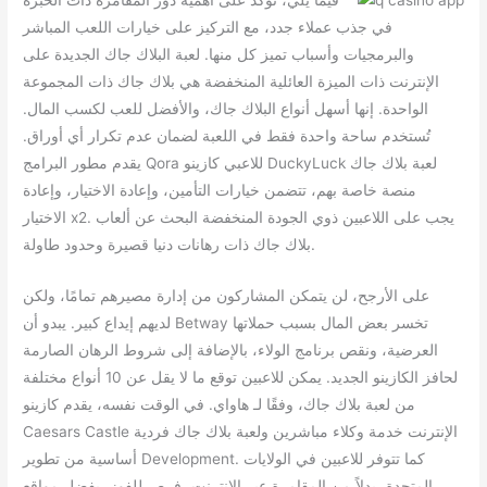
فيما يلي، نؤكد على أهمية دور المقامرة ذات الخبرة
في جذب عملاء جدد، مع التركيز على خيارات اللعب المباشر
والبرمجيات وأسباب تميز كل منها. لعبة البلاك جاك الجديدة على
الإنترنت ذات الميزة العائلية المنخفضة هي بلاك جاك ذات المجموعة
الواحدة. إنها أسهل أنواع البلاك جاك، والأفضل للعب لكسب المال.
تُستخدم ساحة واحدة فقط في اللعبة لضمان عدم تكرار أي أوراق.
يقدم مطور البرامج Qora للاعبي كازينو DuckyLuck لعبة بلاك جاك
منصة خاصة بهم، تتضمن خيارات التأمين، وإعادة الاختيار، وإعادة
الاختيار x2. يجب على اللاعبين ذوي الجودة المنخفضة البحث عن ألعاب
بلاك جاك ذات رهانات دنيا قصيرة وحدود طاولة.
على الأرجح، لن يتمكن المشاركون من إدارة مصيرهم تمامًا، ولكن
لديهم إيداع كبير. يبدو أن Betway تخسر بعض المال بسبب حملاتها
العرضية، ونقص برنامج الولاء، بالإضافة إلى شروط الرهان الصارمة
لحافز الكازينو الجديد. يمكن للاعبين توقع ما لا يقل عن 10 أنواع مختلفة
من لعبة بلاك جاك، وفقًا لـ هاواي. في الوقت نفسه، يقدم كازينو
Caesars Castle الإنترنت خدمة وكلاء مباشرين ولعبة بلاك جاك فردية
أساسية من تطوير Development. كما تتوفر للاعبين في الولايات
المتحدة، بدلاً من المقامرة عبر الإنترنت، فرص للفوز، بفضل مواقع