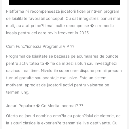
Platforma i?i recompenseaza jucatorii fideli printr-un program
de loialitate favorabil conceput. Cu cat inregistrezi pariuri mai
mult, cu atat prime?ti mai multe recompense � o remediu
ideala pentru cei care revin frecvent in 2025.
Cum Func?ioneaza Programul VIP ??
Programul de loialitate se bazeaza pe acumularea de puncte
pentru activitatea ta � fie ca mizezi sloturi sau investighezi
cazinoul real time. Nivelurile superioare dispune premii precum
turnuri gratuite sau avantaje exclusive. Este un sistem
motivant, apreciat de jucatorii activi pentru valoarea pe
termen lung.
Jocuri Populare � Ce Merita Incercat? ??
Oferta de jocuri combina emo?ia cu poten?ialul de victorie, de
la sloturi clasice la experien?e transmisie live captivante. Cu