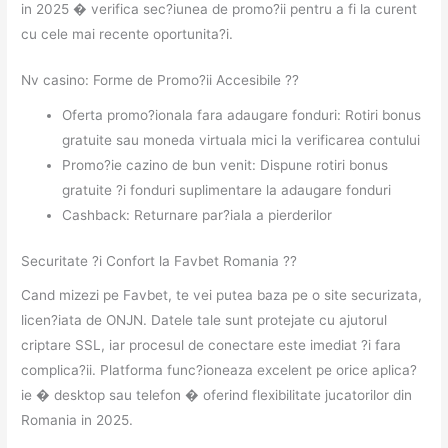
in 2025 � verifica sec?iunea de promo?ii pentru a fi la curent
cu cele mai recente oportunita?i.
Nv casino: Forme de Promo?ii Accesibile ??
Oferta promo?ionala fara adaugare fonduri: Rotiri bonus
gratuite sau moneda virtuala mici la verificarea contului
Promo?ie cazino de bun venit: Dispune rotiri bonus
gratuite ?i fonduri suplimentare la adaugare fonduri
Cashback: Returnare par?iala a pierderilor
Securitate ?i Confort la Favbet Romania ??
Cand mizezi pe Favbet, te vei putea baza pe o site securizata,
licen?iata de ONJN. Datele tale sunt protejate cu ajutorul
criptare SSL, iar procesul de conectare este imediat ?i fara
complica?ii. Platforma func?ioneaza excelent pe orice aplica?
ie � desktop sau telefon � oferind flexibilitate jucatorilor din
Romania in 2025.