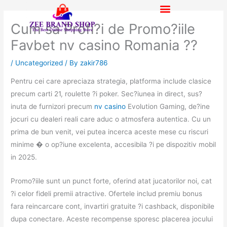
Skip
to
Cum sa Profi?i de Promo?iile
content
Favbet nv casino Romania ??
/
Uncategorized
/ By
zakir786
Pentru cei care apreciaza strategia, platforma include clasice
precum carti 21, roulette ?i poker. Sec?iunea in direct, sus?
inuta de furnizori precum
nv casino
Evolution Gaming, de?ine
jocuri cu dealeri reali care aduc o atmosfera autentica.
Cu un
prima de bun venit, vei putea incerca aceste mese cu riscuri
minime � o op?iune excelenta, accesibila ?i pe dispozitiv mobil
in 2025.
Promo?iile sunt un punct forte, oferind atat jucatorilor noi, cat
?i celor fideli premii atractive. Ofertele includ premiu bonus
fara reincarcare cont, invartiri gratuite ?i cashback, disponibile
dupa conectare. Aceste recompense sporesc placerea jocului