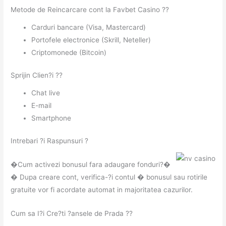
Metode de Reincarcare cont la Favbet Casino ??
Carduri bancare (Visa, Mastercard)
Portofele electronice (Skrill, Neteller)
Criptomonede (Bitcoin)
Sprijin Clien?i ??
Chat live
E-mail
Smartphone
Intrebari ?i Raspunsuri ?
�Cum activezi bonusul fara adaugare fonduri?�
� Dupa creare cont, verifica-?i contul � bonusul sau rotirile
gratuite vor fi acordate automat in majoritatea cazurilor.
Cum sa I?i Cre?ti ?ansele de Prada ??