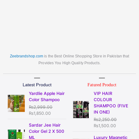
Zeebrandshop.com
is the Best Online Shopping Store in Pakistan that
Provides You High Quality Products.
Latest Product
Fatured Product
Original
Current
Original
Current
Yardlie Apple Hair
VIP HAIR
price
price
price
price
Color Shampoo
COLOUR
was:
is:
was:
is:
SHAMPOO (FIVE
₨
2,999.00
₨2,999.00.
₨1,850.00.
₨2,250.00.
₨1,500.00
IN ONE)
₨
1,850.00
₨
2,250.00
Original
Current
Sardar Jee Hair
₨
1,500.00
price
price
Color Gel 2 X 500
was:
is:
Original
Current
ML
Luxury Magnetic