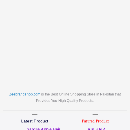
Zeebrandshop.com
is the Best Online Shopping Store in Pakistan that
Provides You High Quality Products.
Latest Product
Fatured Product
Original
Current
Original
Current
Yardlie Apple Hair
VIP HAIR