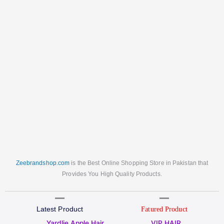
Zeebrandshop.com
is the Best Online Shopping Store in Pakistan that
Provides You High Quality Products.
Latest Product
Fatured Product
Original
Current
Original
Current
Yardlie Apple Hair
VIP HAIR