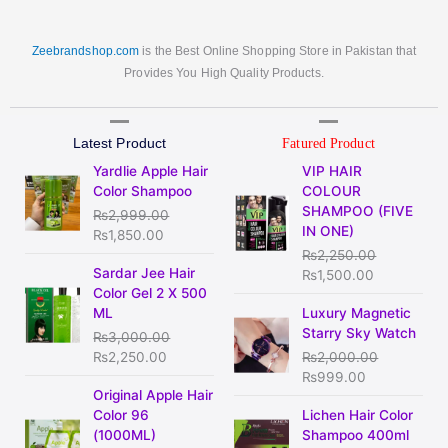
Zeebrandshop.com
is the Best Online Shopping Store in Pakistan that
Provides You High Quality Products.
Latest Product
Fatured Product
Original
Current
Original
Current
Yardlie Apple Hair
VIP HAIR
price
price
price
price
Color Shampoo
COLOUR
was:
is:
was:
is:
SHAMPOO (FIVE
₨
2,999.00
₨2,999.00.
₨1,850.00.
₨2,250.00.
₨1,500.00
IN ONE)
₨
1,850.00
₨
2,250.00
Original
Current
Sardar Jee Hair
₨
1,500.00
price
price
Color Gel 2 X 500
was:
is:
Original
Current
ML
Luxury Magnetic
₨3,000.00.
₨2,250.00.
price
price
Starry Sky Watch
₨
3,000.00
was:
is:
₨
2,250.00
₨
2,000.00
₨2,000.00.
₨999.00.
₨
999.00
Original
Current
Original Apple Hair
price
price
Original
Current
Color 96
Lichen Hair Color
was:
is:
price
price
(1000ML)
Shampoo 400ml
₨3,500.00.
₨2,999.00.
was:
is: