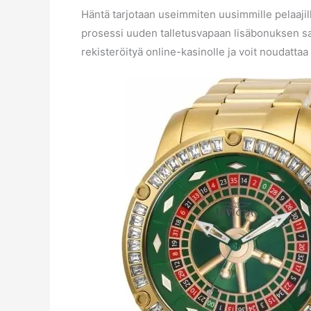
Häntä tarjotaan useimmiten uusimmille pelaaj
prosessi uuden talletusvapaan lisäbonuksen sa
rekisteröityä online-kasinolle ja voit noudattaa