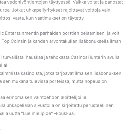
a vedonlyöntiehtojen täyttyessä. Vaikka voitat ja panostat
roa. Jotkut uhkapeliyritykset rajoittavat voittoja vain
oittosi vasta, kun vaatimukset on täytetty.
tic Entertainmentin parhaiden porttien pelaamisen, ja voit
 Top Coinsin ja kahden arvontakullan lisäbonuksella ilman
 turvallista, hauskaa ja tehokasta CasinosHunterin avulla
lla!
aimmista kasinoista, jotka tarjoavat ilmaisen lisäbonuksen.
a sen mukana tulevissa porteissa, mutta nopeus on
aa erinomaisen vaihtoehdon aloittelijoille.
lla uhkapelialan sivustolla on kirjoitettu perusteellinen
alla uutta "Lue mielipide" -koukkua.
t