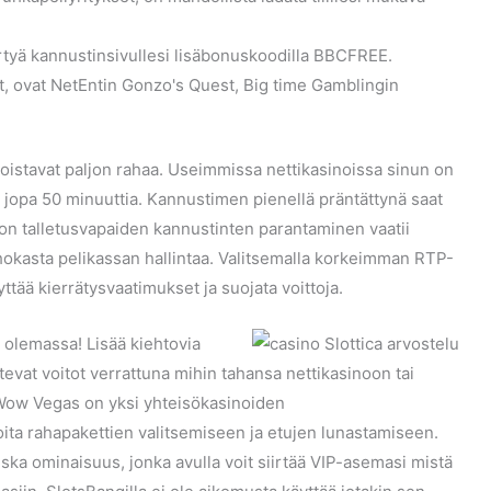
siirtyä kannustinsivullesi lisäbonuskoodilla BBCFREE.
lat, ovat NetEntin Gonzo's Quest, Big time Gamblingin
oistavat paljon rahaa. Useimmissa nettikasinoissa sinun on
 jopa 50 minuuttia. Kannustimen pienellä präntättynä saat
non talletusvapaiden kannustinten parantaminen vaatii
hokasta pelikassan hallintaa. Valitsemalla korkeimman RTP-
ttää kierrätysvaatimukset ja suojata voittoja.
n olemassa! Lisää kiehtovia
tevat voitot verrattuna mihin tahansa nettikasinoon tai
 Wow Vegas on yksi yhteisökasinoiden
ita rahapakettien valitsemiseen ja etujen lunastamiseen.
ka ominaisuus, jonka avulla voit siirtää VIP-asemasi mistä