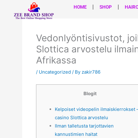
Skip
HOME
SHOP
HAIR
to
content
Vedonlyöntisivustot, joi
Slottica arvostelu ilma
Afrikassa
/
Uncategorized
/ By
zakir786
Blogit
Kelpoiset videopelin ilmaiskierrokset 
casino Slottica arvostelu
Ilman talletusta tarjottavien
kannustimien haitat